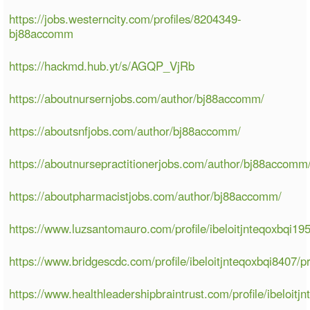
https://jobs.westerncity.com/profiles/8204349-
bj88accomm
https://hackmd.hub.yt/s/AGQP_VjRb
https://aboutnursernjobs.com/author/bj88accomm/
https://aboutsnfjobs.com/author/bj88accomm/
https://aboutnursepractitionerjobs.com/author/bj88accomm
https://aboutpharmacistjobs.com/author/bj88accomm/
https://www.luzsantomauro.com/profile/ibeloitjnteqoxbqi195
https://www.bridgescdc.com/profile/ibeloitjnteqoxbqi8407/pr
https://www.healthleadershipbraintrust.com/profile/ibeloitj