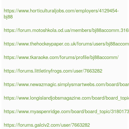
https://www.horticulturaljobs.com/employers/4129454-
bj88
https://forum.motoshkola.od.ua/members/bj88accomm.316
https://www.thehockeypaper.co.uk/forums/users/bj88acco
https://www.tkaraoke.com/forums/profile/bj88accomm/
https://forums.littletinyfrogs.com/user/7663282
https://www.newazmagic.simplysmartwebs.com/board/boa
https://www.longislandjobsmagazine.com/board/board_top
https://www.myaspenridge.com/board/board_topic/318017
https://forums.galciv2.com/user/7663282