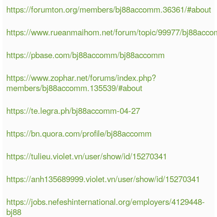
https://forumton.org/members/bj88accomm.36361/#about
https://www.rueanmaihom.net/forum/topic/99977/bj88acc
https://pbase.com/bj88accomm/bj88accomm
https://www.zophar.net/forums/index.php?
members/bj88accomm.135539/#about
https://te.legra.ph/bj88accomm-04-27
https://bn.quora.com/profile/bj88accomm
https://tulieu.violet.vn/user/show/id/15270341
https://anh135689999.violet.vn/user/show/id/15270341
https://jobs.nefeshinternational.org/employers/4129448-
bj88