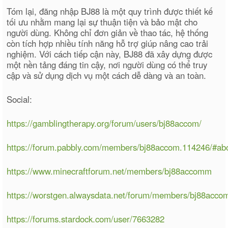
Tóm lại, đăng nhập BJ88 là một quy trình được thiết kế
tối ưu nhằm mang lại sự thuận tiện và bảo mật cho
người dùng. Không chỉ đơn giản về thao tác, hệ thống
còn tích hợp nhiều tính năng hỗ trợ giúp nâng cao trải
nghiệm. Với cách tiếp cận này, BJ88 đã xây dựng được
một nền tảng đáng tin cậy, nơi người dùng có thể truy
cập và sử dụng dịch vụ một cách dễ dàng và an toàn.
Social:
https://gamblingtherapy.org/forum/users/bj88accom/
https://forum.pabbly.com/members/bj88accom.114246/#ab
https://www.minecraftforum.net/members/bj88accomm
https://worstgen.alwaysdata.net/forum/members/bj88acc
https://forums.stardock.com/user/7663282