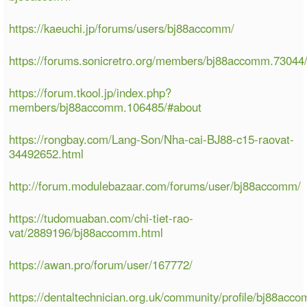
https://kaeuchi.jp/forums/users/bj88accomm/
https://forums.sonicretro.org/members/bj88accomm.73044
https://forum.tkool.jp/index.php?
members/bj88accomm.106485/#about
https://rongbay.com/Lang-Son/Nha-cai-BJ88-c15-raovat-
34492652.html
http://forum.modulebazaar.com/forums/user/bj88accomm/
https://tudomuaban.com/chi-tiet-rao-
vat/2889196/bj88accomm.html
https://awan.pro/forum/user/167772/
https://dentaltechnician.org.uk/community/profile/bj88acc