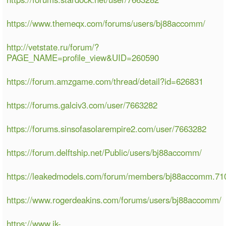
https://www.themeqx.com/forums/users/bj88accomm/
http://vetstate.ru/forum/?
PAGE_NAME=profile_view&UID=260590
https://forum.amzgame.com/thread/detail?id=626831
https://forums.galciv3.com/user/7663282
https://forums.sinsofasolarempire2.com/user/7663282
https://forum.delftship.net/Public/users/bj88accomm/
https://leakedmodels.com/forum/members/bj88accomm.71
https://www.rogerdeakins.com/forums/users/bj88accomm/
https://www.jk-