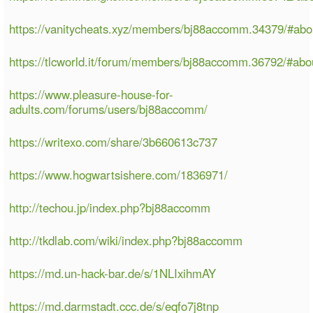
https://vanitycheats.xyz/members/bj88accomm.34379/#abo
https://tlcworld.it/forum/members/bj88accomm.36792/#abo
https://www.pleasure-house-for-
adults.com/forums/users/bj88accomm/
https://writexo.com/share/3b660613c737
https://www.hogwartsishere.com/1836971/
http://techou.jp/index.php?bj88accomm
http://tkdlab.com/wiki/index.php?bj88accomm
https://md.un-hack-bar.de/s/1NLIxihmAY
https://md.darmstadt.ccc.de/s/eqfo7j8tnp