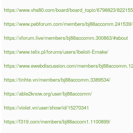
https://www.vhs80.com/board/board_topic/6798823/82215
https://www.pebforum.com/members/bj88accomm.241539/
https://xforum.live/members/bj88accomm.300863/#about
https://www.telix.pl/forums/users/Ibeloit-Emake/
https://www.ewebdiscussion.com/members/bj88accomm.1
https://tinhte.vn/members/bj88accomm.3389534/
https://able2know.org/user/bj88accomm/
https://violet.vn/user/show/id/15270341
https://f319.com/members/bj88accom1.1100899/