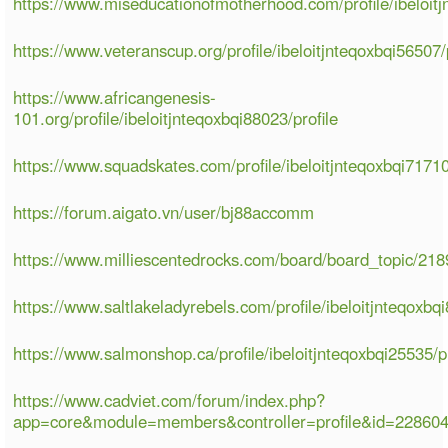
https://www.miseducationofmotherhood.com/profile/ibeloitj
https://www.veteranscup.org/profile/ibeloitjnteqoxbqi56507/p
https://www.africangenesis-
101.org/profile/ibeloitjnteqoxbqi88023/profile
https://www.squadskates.com/profile/ibeloitjnteqoxbqi71710
https://forum.aigato.vn/user/bj88accomm
https://www.milliescentedrocks.com/board/board_topic/2
https://www.saltlakeladyrebels.com/profile/ibeloitjnteqoxbqi
https://www.salmonshop.ca/profile/ibeloitjnteqoxbqi25535/pr
https://www.cadviet.com/forum/index.php?
app=core&module=members&controller=profile&id=228604&