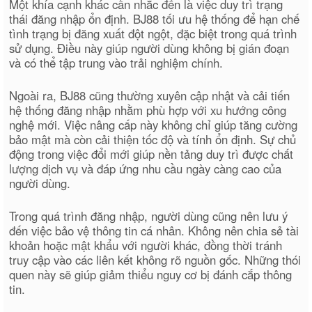
Một khía cạnh khác cần nhắc đến là việc duy trì trạng
thái đăng nhập ổn định. BJ88 tối ưu hệ thống để hạn chế
tình trạng bị đăng xuất đột ngột, đặc biệt trong quá trình
sử dụng. Điều này giúp người dùng không bị gián đoạn
và có thể tập trung vào trải nghiệm chính.
Ngoài ra, BJ88 cũng thường xuyên cập nhật và cải tiến
hệ thống đăng nhập nhằm phù hợp với xu hướng công
nghệ mới. Việc nâng cấp này không chỉ giúp tăng cường
bảo mật mà còn cải thiện tốc độ và tính ổn định. Sự chủ
động trong việc đổi mới giúp nền tảng duy trì được chất
lượng dịch vụ và đáp ứng nhu cầu ngày càng cao của
người dùng.
Trong quá trình đăng nhập, người dùng cũng nên lưu ý
đến việc bảo vệ thông tin cá nhân. Không nên chia sẻ tài
khoản hoặc mật khẩu với người khác, đồng thời tránh
truy cập vào các liên kết không rõ nguồn gốc. Những thói
quen này sẽ giúp giảm thiểu nguy cơ bị đánh cắp thông
tin.