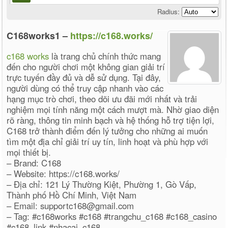
Radius:
C168works1 –
https://c168.works/
c168 works
là trang chủ chính thức mang
đến cho người chơi một không gian giải trí
trực tuyến đầy đủ và dễ sử dụng. Tại đây,
người dùng có thể truy cập nhanh vào các
hạng mục trò chơi, theo dõi ưu đãi mới nhất và trải
nghiệm mọi tính năng một cách mượt mà. Nhờ giao diện
rõ ràng, thông tin minh bạch và hệ thống hỗ trợ tiện lợi,
C168 trở thành điểm đến lý tưởng cho những ai muốn
tìm một địa chỉ giải trí uy tín, linh hoạt và phù hợp với
mọi thiết bị.
– Brand: C168
– Website: https://c168.works/
– Địa chỉ: 121 Lý Thường Kiệt, Phường 1, Gò Vấp,
Thành phố Hồ Chí Minh, Việt Nam
– Email: supportc168@gmail.com
– Tag: #c168works #c168 #trangchu_c168 #c168_casino
#c168_link #nhacai_c168