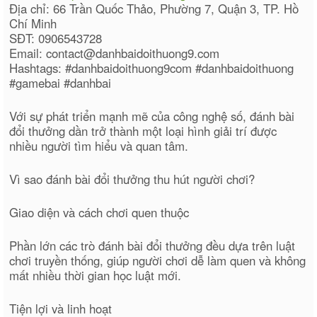
Địa chỉ: 66 Trần Quốc Thảo, Phường 7, Quận 3, TP. Hồ
Chí Minh
SĐT: 0906543728
Email: contact@danhbaidoithuong9.com
Hashtags: #danhbaidoithuong9com #danhbaidoithuong
#gamebai #danhbai
Với sự phát triển mạnh mẽ của công nghệ số, đánh bài
đổi thưởng dần trở thành một loại hình giải trí được
nhiều người tìm hiểu và quan tâm.
Vì sao đánh bài đổi thưởng thu hút người chơi?
Giao diện và cách chơi quen thuộc
Phần lớn các trò đánh bài đổi thưởng đều dựa trên luật
chơi truyền thống, giúp người chơi dễ làm quen và không
mất nhiều thời gian học luật mới.
Tiện lợi và linh hoạt