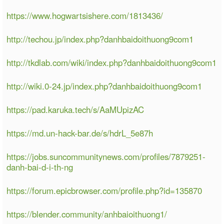
https://www.hogwartsishere.com/1813436/
http://techou.jp/index.php?danhbaidoithuong9com1
http://tkdlab.com/wiki/index.php?danhbaidoithuong9com1
http://wiki.0-24.jp/index.php?danhbaidoithuong9com1
https://pad.karuka.tech/s/AaMUpizAC
https://md.un-hack-bar.de/s/hdrL_5e87h
https://jobs.suncommunitynews.com/profiles/7879251-
danh-bai-d-i-th-ng
https://forum.epicbrowser.com/profile.php?id=135870
https://blender.community/anhbaioithuong1/