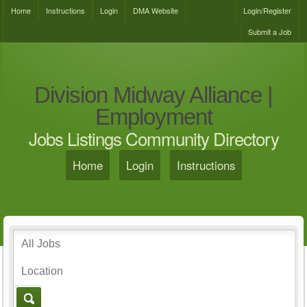
Home
Instructions
Login
DMA Website
Login/Register
Submit a Job
Division Midway Alliance |
Employment
Jobs Listings Community Directory
Home
Login
Instructions