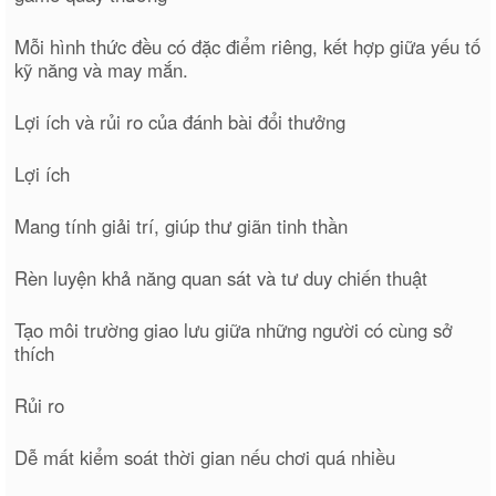
Mỗi hình thức đều có đặc điểm riêng, kết hợp giữa yếu tố
kỹ năng và may mắn.
Lợi ích và rủi ro của đánh bài đổi thưởng
Lợi ích
Mang tính giải trí, giúp thư giãn tinh thần
Rèn luyện khả năng quan sát và tư duy chiến thuật
Tạo môi trường giao lưu giữa những người có cùng sở
thích
Rủi ro
Dễ mất kiểm soát thời gian nếu chơi quá nhiều