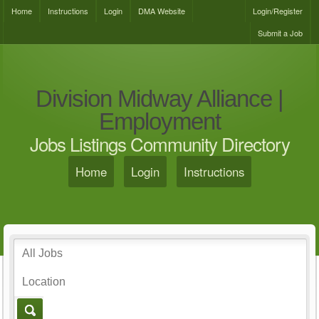
Home
Instructions
Login
DMA Website
Login/Register
Submit a Job
Division Midway Alliance |
Employment
Jobs Listings Community Directory
Home
Login
Instructions