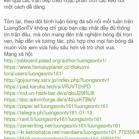
một cách dễ dàng.
Tóm lại, theo dõi bình luận bóng đá sôi nổi mỗi tuần trên
LuongSonTV không chỉ giúp bạn cập nhật đầy đủ thông
tin trận đấu, mà còn mang đến trải nghiệm bóng đá trọn
vẹn, hấp dẫn và tương tác, phù hợp cho mọi fan bóng đá
muốn vừa xem vừa hiểu sâu hơn về trò chơi vua.
Mạng xã hội:
http://jobboard.piasd.org/author/luongsontv1/
https://www.fantasyplanet.cz/diskuzni-
fora/users/luongsontv161/
http://gojourney.xsrv.jp/index.php?luongsontv1
https://pad.karuka.tech/s/VRJVT2nPD
https://md.un-hack-bar.de/s/qkcJ29RL8f
https://doc.adminforge.de/s/42uxKTBkiV
https://paper.wf/luongsontv161/luongsontv161
https://telegra.ph/luongsontv161-01-13
https://rant.li/luongsontv161/luongsontv161
https://zenwriting.net/luongsontv161/luongsontv161
https://4r.ketnoitatca.net/members/luongsontv161.772355/
https://f319.com/members/luongsontv161.1050473/