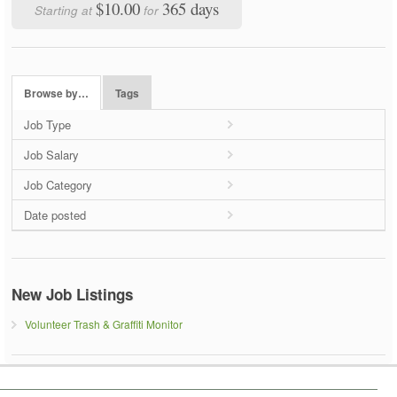
$10.00
365 days
Starting at
for
Browse by…
Tags
Job Type
Job Salary
Job Category
Date posted
New Job Listings
Volunteer Trash & Graffiti Monitor