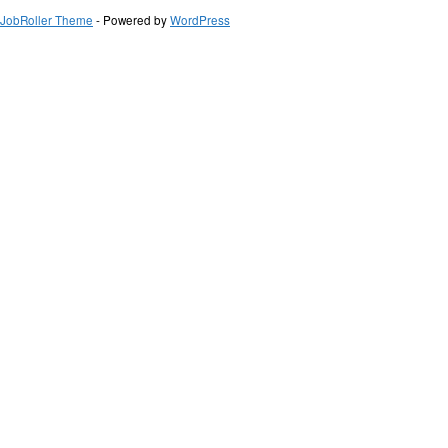
JobRoller Theme
- Powered by
WordPress