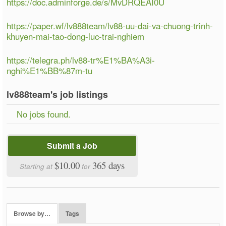
https://doc.adminforge.de/s/MvDRQEAI0U
https://paper.wf/lv888team/lv88-uu-dai-va-chuong-trinh-
khuyen-mai-tao-dong-luc-trai-nghiem
https://telegra.ph/lv88-tr%E1%BA%A3i-
nghi%E1%BB%87m-tu
lv888team's job listings
No jobs found.
Submit a Job
$10.00
365 days
Starting at
for
Browse by…
Tags