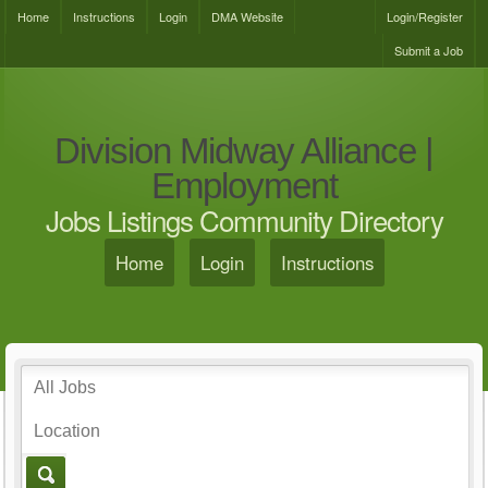
Home
Instructions
Login
DMA Website
Login/Register
Submit a Job
Division Midway Alliance |
Employment
Jobs Listings Community Directory
Home
Login
Instructions