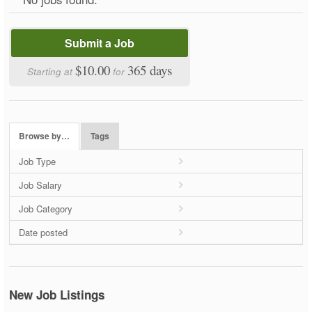
Submit a Job
$10.00
365 days
Starting at
for
Browse by…
Tags
Job Type
Job Salary
Job Category
Date posted
New Job Listings