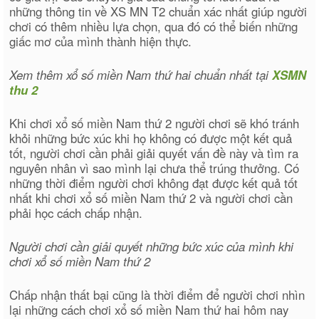
những thông tin về XS MN T2 chuẩn xác nhất giúp người
chơi có thêm nhiều lựa chọn, qua đó có thể biến những
giấc mơ của mình thành hiện thực.
Xem thêm xổ số miền Nam thứ hai chuẩn nhất tại
XSMN
thu 2
Khi chơi xổ số miền Nam thứ 2 người chơi sẽ khó tránh
khỏi những bức xúc khi họ không có được một kết quả
tốt, người chơi cần phải giải quyết vấn đề này và tìm ra
nguyên nhân vì sao mình lại chưa thể trúng thưởng. Có
những thời điểm người chơi không đạt được kết quả tốt
nhất khi chơi xổ số miền Nam thứ 2 và người chơi cần
phải học cách chấp nhận.
Người chơi cần giải quyết những bức xúc của mình khi
chơi xổ số miền Nam thứ 2
Chấp nhận thất bại cũng là thời điểm để người chơi nhìn
lại những cách chơi xổ số miền Nam thứ hai hôm nay