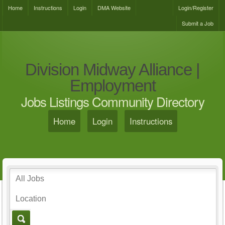
Home
Instructions
Login
DMA Website
Login/Register
Submit a Job
Division Midway Alliance |
Employment
Jobs Listings Community Directory
Home
Login
Instructions