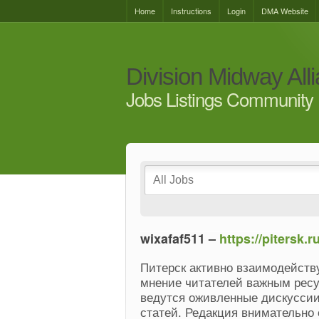
Home
Instructions
Login
DMA Website
Division Midway All
Jobs Listings Community 
wixafaf511 –
https://pitersk.ru
Питерск активно взаимодейству
мнение читателей важным рес
ведутся оживленные дискуссии
статей. Редакция внимательно 