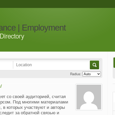
iance | Employment
Directory
Radius:
/
ет со своей аудиторией, считая
урсом. Под многими материалами
, в которых участвуют и авторы
следит за обратной связью и