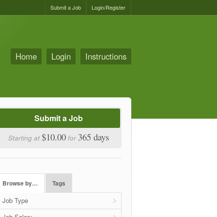
Submit a Job
Login/Register
Home
Login
Instructions
Submit a Job
$10.00
365 days
Starting at
for
Browse by…
Tags
Job Type
Job Salary