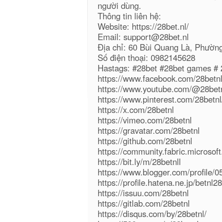
người dùng.
Thông tin liên hệ:
Website: https://28bet.nl/
Email: support@28bet.nl
Địa chỉ: 60 Bùi Quang Là, Phườn
Số điện thoại: 0982145628
Hastags: #28bet #28bet games # 
https://www.facebook.com/28betnl
https://www.youtube.com/@28bet
https://www.pinterest.com/28betnl
https://x.com/28betnl
https://vimeo.com/28betnl
https://gravatar.com/28betnl
https://github.com/28betnl
https://community.fabric.microsof
https://bit.ly/m/28betnll
https://www.blogger.com/profile
https://profile.hatena.ne.jp/betnl28
https://issuu.com/28betnl
https://gitlab.com/28betnl
https://disqus.com/by/28betnl/