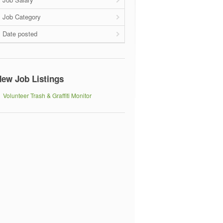
Job Category
Date posted
ew Job Listings
Volunteer Trash & Graffiti Monitor