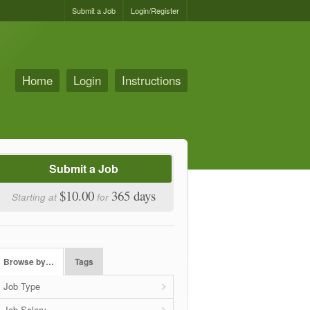
Submit a Job
Login/Register
Home
Login
Instructions
Submit a Job
$10.00
365 days
Starting at
for
Browse by…
Tags
Job Type
Job Salary