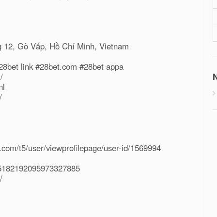
g 12, Gò Vấp, Hồ Chí Minh, Vietnam
28bet link #28bet.com #28bet appa
N
/
nl
/
t.com/t5/user/viewprofilepage/user-id/1569994
/05182192095973327885
/