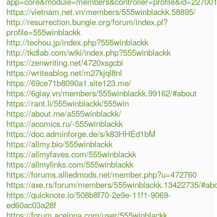
app=core&module=members&controller=profile&id=227001&
https://vietnam.net.vn/members/555winblackk.58895/
http://resurrection.bungie.org/forum/index.pl?
profile=555winblackk
http://techou.jp/index.php?555winblackk
http://tkdlab.com/wiki/index.php?555winblackk
https://zenwriting.net/4720xsgcbi
https://writeablog.net/m27kjql8nl
https://69ce71b8090a1.site123.me/
https://6giay.vn/members/555winblackk.99162/#about
https://rant.li/555winblackk/555win
https://about.me/a555winblackk/
https://acomics.ru/-555winblackk
https://doc.adminforge.de/s/k83HHEd1bM
https://allmy.bio/555winblackk
https://allmyfaves.com/555winblackk
https://allmylinks.com/555winblackk
https://forums.alliedmods.net/member.php?u=472760
https://axe.rs/forum/members/555winblackk.13422735/#ab
https://quicknote.io/508b8f70-2e9e-11f1-9069-
ed60ac03a28f
https://forum.aceinna.com/user/555winblackk