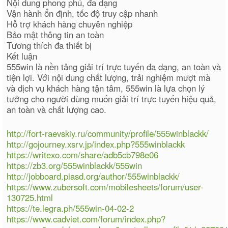
Nội dung phong phú, đa dạng
Vận hành ổn định, tốc độ truy cập nhanh
Hỗ trợ khách hàng chuyên nghiệp
Bảo mật thông tin an toàn
Tương thích đa thiết bị
Kết luận
555win là nền tảng giải trí trực tuyến đa dạng, an toàn và
tiện lợi. Với nội dung chất lượng, trải nghiệm mượt mà
và dịch vụ khách hàng tận tâm, 555win là lựa chọn lý
tưởng cho người dùng muốn giải trí trực tuyến hiệu quả,
an toàn và chất lượng cao.
http://fort-raevskiy.ru/community/profile/555winblackk/
http://gojourney.xsrv.jp/index.php?555winblackk
https://writexo.com/share/adb5cb798e06
https://zb3.org/555winblackk/555win
http://jobboard.piasd.org/author/555winblackk/
https://www.zubersoft.com/mobilesheets/forum/user-
130725.html
https://te.legra.ph/555win-04-02-2
https://www.cadviet.com/forum/index.php?