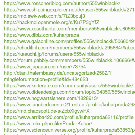
https://www.rossoneriblog.com/author/555winblackk/
https://www.shippingexplorer.net/de/user/555winblackk/27
https://md.swk-web.com/s/7tZ3bpuj3
https://hackmd.openmole.org/s/Ku7P3gYfZ
https://www.xosothantai.com/members/555winblackk.6056
https://www.dibiz.com/kuharprada
https://www.gaiaonline.com/profiles/555winblackk/5066049
https://chodilinh.com/members/555winblackk.295664/#abo
https://kaeuchi.jp/forums/users/555winblackk/
https://forum.pabbly.com/members/555winblackk.106666/#
https://www.japaaan.com/user/73754
http://dtan.thaiembassy.de/uncategorized/2562/?
mingleforumaction=profile&id=484623
https://www.kniterate.com/community/users/555winblackk/
https://www.dideadesign.com/forum/topic/34359/555winbla
https://www.hogwartsishere.com/1828913/
https://www.lanubedocente.21.edu.ar/profile/kuharprada298
https://md.chaospott.de/s/ZpbXigvwFX
https://www.arriba420.com/profile/kuharprada62116/profile
https://www.telix.pl/profile/Prada-Kuhar/
https://www.scienceuniverse.org/profile/kuharprada53853/pr