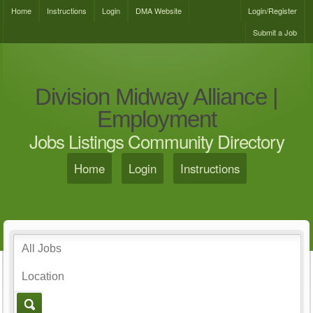
Home
Instructions
Login
DMA Website
Login/Register
Submit a Job
Division Midway Alliance |
Employment
Jobs Listings Community Directory
Home
Login
Instructions