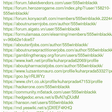
https://forum.fakeidvendors.com/user/555winblackk
https://forum.herozerogame.com/index.php?/user/158210-
555winblackk/
https://forum.konyacraft.com/members/555winblackk.2224
https://aboutnursernjobs.com/author/555winblackk/
https://forum.aigato.vn/user/555winblackk
https://formulamasa.com/elearning/members/555winblackk
v=96b62e1dce57
https://aboutsnfjobs.com/author/555winblackk/
https://aboutnursepractitionerjobs.com/author/555winblackk
https://gamblingtherapy.org/forum/users/555winblackk/
https://www.kwlt.net/profile/kuharprada62069/profile
https://aboutpharmacistjobs.com/author/555winblackk/
https://www.luzsantomauro.com/profile/kuharprada53327/pr
https://goo.by/rRLWYz
https://www.chrt.co.uk/profile/kuharprada47153/profile
https://hackerone.com/555winblackk
https://community.m5stack.com/user/555winblackk
https://hedgedoc.envs.net/s/BvN7qDUdM
https://hanson.net/users/555winblackk
https://md.yeswiki.net/s/jDXfEF4KHQ