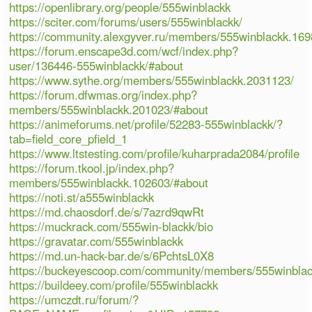
https://openlibrary.org/people/555winblackk
https://sciter.com/forums/users/555winblackk/
https://community.alexgyver.ru/members/555winblackk.16
https://forum.enscape3d.com/wcf/index.php?
user/136446-555winblackk/#about
https://www.sythe.org/members/555winblackk.2031123/
https://forum.dfwmas.org/index.php?
members/555winblackk.201023/#about
https://animeforums.net/profile/52283-555winblackk/?
tab=field_core_pfield_1
https://www.ltstesting.com/profile/kuharprada2084/profile
https://forum.tkool.jp/index.php?
members/555winblackk.102603/#about
https://noti.st/a555winblackk
https://md.chaosdorf.de/s/7azrd9qwRt
https://muckrack.com/555win-blackk/bio
https://gravatar.com/555winblackk
https://md.un-hack-bar.de/s/6PchtsL0X8
https://buckeyescoop.com/community/members/555winblac
https://buildeey.com/profile/555winblackk
https://umczdt.ru/forum/?