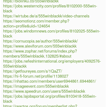
https://biolinku.co/555winblackk
https://jobs.westerncity.com/profiles/8102000-555win-
black
https://wirtube.de/a/555winblackk/video-channels
https://seomotionz.com/member.php?
action=profile&uid=124654
https://jobs.windomnews.com/profiles/8102025-555win-
black
https://cornucopia.se/author/555winblackk/
https://www.aleviforum.com/555winblackk
https://www.zophar.net/forums/index.php?
members/555winblackk.132825/#about
https://jobs.nefeshinternational.org/employers/4092576-
555winblackk
https://getfoureyes.com/s/1QaZT/
https://hi-fi-forum.net/profile/1138027
https://nhattao.com/members/user6944861.6944861/
https://imageevent.com/555winblackk
https://www.speedrun.com/users/555winblackk
https://jobs.lajobsportal.org/profiles/8103418-555win-
black
https://reactos.org/forum/memberlist.php?