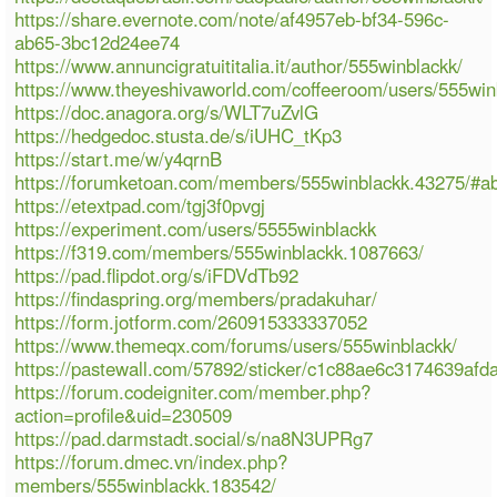
https://share.evernote.com/note/af4957eb-bf34-596c-
ab65-3bc12d24ee74
https://www.annuncigratuititalia.it/author/555winblackk/
https://www.theyeshivaworld.com/coffeeroom/users/555win
https://doc.anagora.org/s/WLT7uZvlG
https://hedgedoc.stusta.de/s/iUHC_tKp3
https://start.me/w/y4qrnB
https://forumketoan.com/members/555winblackk.43275/#a
https://etextpad.com/tgj3f0pvgj
https://experiment.com/users/5555winblackk
https://f319.com/members/555winblackk.1087663/
https://pad.flipdot.org/s/iFDVdTb92
https://findaspring.org/members/pradakuhar/
https://form.jotform.com/260915333337052
https://www.themeqx.com/forums/users/555winblackk/
https://pastewall.com/57892/sticker/c1c88ae6c3174639af
https://forum.codeigniter.com/member.php?
action=profile&uid=230509
https://pad.darmstadt.social/s/na8N3UPRg7
https://forum.dmec.vn/index.php?
members/555winblackk.183542/