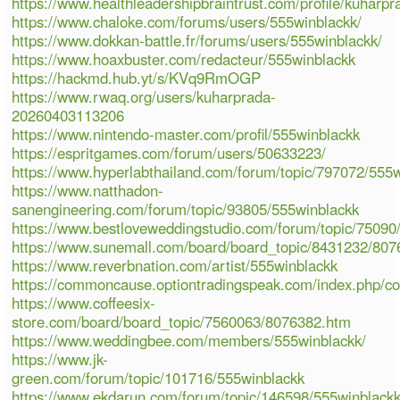
https://www.healthleadershipbraintrust.com/profile/kuharpr
https://www.chaloke.com/forums/users/555winblackk/
https://www.dokkan-battle.fr/forums/users/555winblackk/
https://www.hoaxbuster.com/redacteur/555winblackk
https://hackmd.hub.yt/s/KVq9RmOGP
https://www.rwaq.org/users/kuharprada-
20260403113206
https://www.nintendo-master.com/profil/555winblackk
https://espritgames.com/forum/users/50633223/
https://www.hyperlabthailand.com/forum/topic/797072/555
https://www.natthadon-
sanengineering.com/forum/topic/93805/555winblackk
https://www.bestloveweddingstudio.com/forum/topic/75090
https://www.sunemall.com/board/board_topic/8431232/80
https://www.reverbnation.com/artist/555winblackk
https://commoncause.optiontradingspeak.com/index.php/co
https://www.coffeesix-
store.com/board/board_topic/7560063/8076382.htm
https://www.weddingbee.com/members/555winblackk/
https://www.jk-
green.com/forum/topic/101716/555winblackk
https://www.ekdarun.com/forum/topic/146598/555winblack