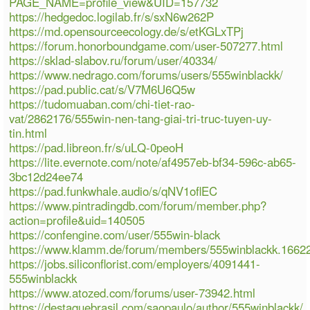
PAGE_NAME=profile_view&UID=157732
https://hedgedoc.logilab.fr/s/sxN6w262P
https://md.opensourceecology.de/s/etKGLxTPj
https://forum.honorboundgame.com/user-507277.html
https://sklad-slabov.ru/forum/user/40334/
https://www.nedrago.com/forums/users/555winblackk/
https://pad.public.cat/s/V7M6U6Q5w
https://tudomuaban.com/chi-tiet-rao-
vat/2862176/555win-nen-tang-giai-tri-truc-tuyen-uy-
tin.html
https://pad.libreon.fr/s/uLQ-0peoH
https://lite.evernote.com/note/af4957eb-bf34-596c-ab65-
3bc12d24ee74
https://pad.funkwhale.audio/s/qNV1oflEC
https://www.pintradingdb.com/forum/member.php?
action=profile&uid=140505
https://confengine.com/user/555win-black
https://www.klamm.de/forum/members/555winblackk.1662
https://jobs.siliconflorist.com/employers/4091441-
555winblackk
https://www.atozed.com/forums/user-73942.html
https://destaquebrasil.com/saopaulo/author/555winblackk/