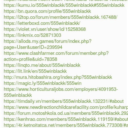
https://kumu.io/555winblackk/555winblackk#555winblackk
https://bn.quora.com/profile/555winblackk
https://l2top.co/forum/members/555winblackk.167488/
https://letterboxd.com/555winblackk/
https://violet.vn/user/show/id/15258368
https://linkmix.co/52871303
https://allods.my.games/forum/index.php?
page=User&userID=239594
https://www.clashfarmer.com/forum/member.php?
action=profile&uid=78358
https://linqto.me/about/555winblackk
https://lit.link/en/555winblackk
http://mura.hitobashira.org/index.php?555winblackk
https://magic.ly/555winblackk/555win
https://www.horticulturaljobs.com/employers/4091953-
555winblackk
https://timdaily.vn/members/555winblackk.132231/#about
https://www.newdirectionchildcarefacility.com/profile/kuhar
https://forum.motoshkola.od.ua/members/555winblackk.29
https://kenhrao.com/members/555winblackk.119159/#abou
https://4r.ketnoitatca.net/members/555winblackk.773308/#