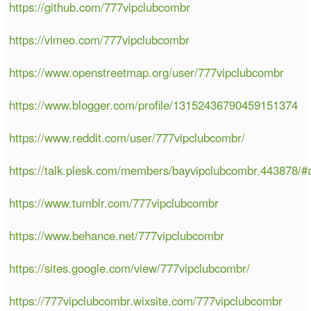
https://github.com/777vipclubcombr
https://vimeo.com/777vipclubcombr
https://www.openstreetmap.org/user/777vipclubcombr
https://www.blogger.com/profile/13152436790459151374
https://www.reddit.com/user/777vipclubcombr/
https://talk.plesk.com/members/bayvipclubcombr.443878/#
https://www.tumblr.com/777vipclubcombr
https://www.behance.net/777vipclubcombr
https://sites.google.com/view/777vipclubcombr/
https://777vipclubcombr.wixsite.com/777vipclubcombr