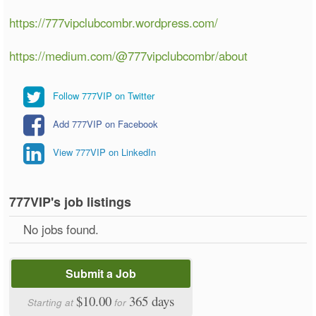
https://777vipclubcombr.wordpress.com/
https://medium.com/@777vipclubcombr/about
Follow 777VIP on Twitter
Add 777VIP on Facebook
View 777VIP on LinkedIn
777VIP's job listings
No jobs found.
Submit a Job
$10.00
365 days
Starting at
for