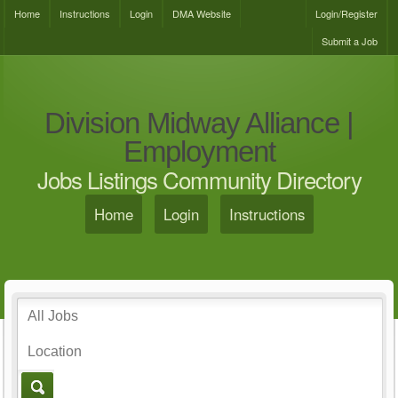
Home
Instructions
Login
DMA Website
Login/Register
Submit a Job
Division Midway Alliance |
Employment
Jobs Listings Community Directory
Home
Login
Instructions