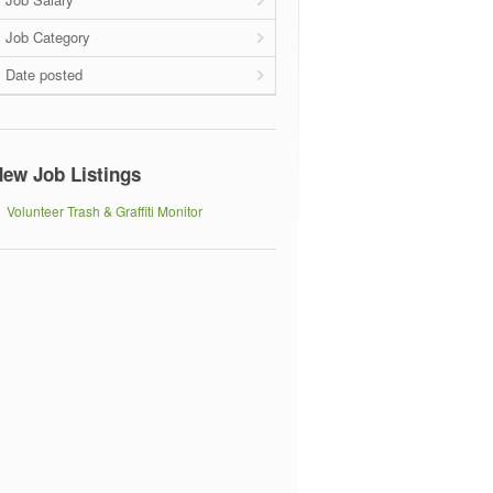
Job Category
Date posted
ew Job Listings
Volunteer Trash & Graffiti Monitor