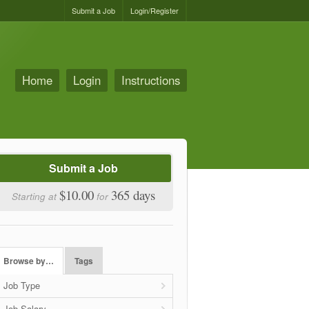
Submit a Job
Login/Register
Home
Login
Instructions
Submit a Job
$10.00
365 days
Starting at
for
Browse by…
Tags
Job Type
Job Salary