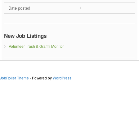
Date posted
New Job Listings
Volunteer Trash & Graffiti Monitor
JobRoller Theme
- Powered by
WordPress