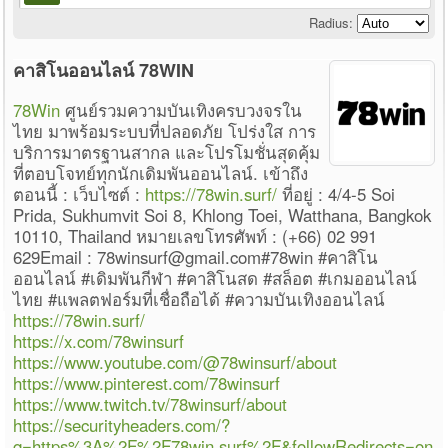
Radius:
คาสิโนออนไลน์ 78WIN
78Win
ศูนย์รวมความบันเทิงครบวงจรใน
ไทย มาพร้อมระบบที่ปลอดภัย โปร่งใส การ
บริการมาตรฐานสากล และโปรโมชั่นสุดคุ้ม
ที่ตอบโจทย์ทุกนักเดิมพันออนไลน์. เข้าถึง
ตอนนี้ : เว็บไซต์ :
https://78win.surf/
ที่อยู่ : 4/4-5 Soi
Prida, Sukhumvit Soi 8, Khlong Toei, Watthana, Bangkok
10110, Thailand หมายเลขโทรศัพท์ : (+66) 02 991
629Email : 78winsurf@gmail.com#78win #คาสิโน
ออนไลน์ #เดิมพันกีฬา #คาสิโนสด #สล็อต #เกมออนไลน์
ไทย #แพลตฟอร์มที่เชื่อถือได้ #ความบันเทิงออนไลน์
https://78win.surf/
https://x.com/78winsurf
https://www.youtube.com/@78winsurf/about
https://www.pinterest.com/78winsurf
https://www.twitch.tv/78winsurf/about
https://securityheaders.com/?
q=https%3A%2F%2F78win.surf%2F&followRedirects=on