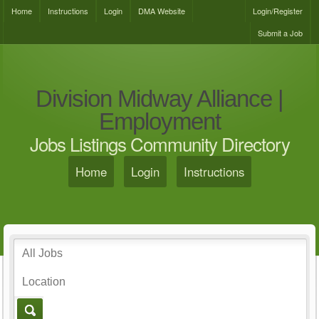
Home
Instructions
Login
DMA Website
Login/Register
Submit a Job
Division Midway Alliance |
Employment
Jobs Listings Community Directory
Home
Login
Instructions