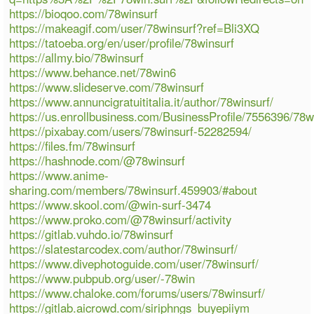
https://bioqoo.com/78winsurf
https://makeagif.com/user/78winsurf?ref=Bli3XQ
https://tatoeba.org/en/user/profile/78winsurf
https://allmy.bio/78winsurf
https://www.behance.net/78win6
https://www.slideserve.com/78winsurf
https://www.annuncigratuititalia.it/author/78winsurf/
https://us.enrollbusiness.com/BusinessProfile/7556396/78w
https://pixabay.com/users/78winsurf-52282594/
https://files.fm/78winsurf
https://hashnode.com/@78winsurf
https://www.anime-
sharing.com/members/78winsurf.459903/#about
https://www.skool.com/@win-surf-3474
https://www.proko.com/@78winsurf/activity
https://gitlab.vuhdo.io/78winsurf
https://slatestarcodex.com/author/78winsurf/
https://www.divephotoguide.com/user/78winsurf/
https://www.pubpub.org/user/-78win
https://www.chaloke.com/forums/users/78winsurf/
https://gitlab.aicrowd.com/siriphngs_buyepiiym