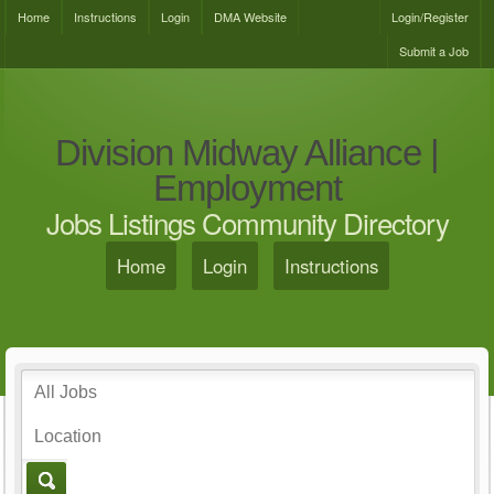
Home
Instructions
Login
DMA Website
Login/Register
Submit a Job
Division Midway Alliance |
Employment
Jobs Listings Community Directory
Home
Login
Instructions