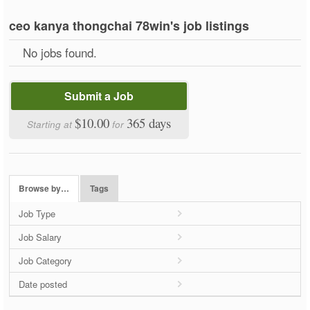
ceo kanya thongchai 78win's job listings
No jobs found.
Submit a Job
$10.00
365 days
Starting at
for
Browse by…
Tags
Job Type
Job Salary
Job Category
Date posted