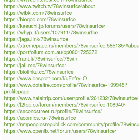
https://www.twitch.tv/78winsurfce/about
https://wibki.com/78winsurfce
https://bioqoo.com/78winsurfce
https://kaeuchi.jp/forums/users/78winsurfce/
https://whyp.it/users/107911/78winsurfce
https://jaga.link/78winsurfce
https://xtremepape.rs/members/78winsurfce.585135/#abou
https://portfolium.com.au/pp0801725372
https://rant.li/78winsurfce/78win
https://jali.me/78winsurfce1
https://biolinku.co/78winsurfce
https://www.besport.com/l/uFnfryLO
https://www.dotafire.com/profile/78winsurfce-199945?
profilepage
https://www.halaltrip.com/user/profile/261232/78winsurfce/
https://l2top.co/forum/members/78winsurfce.108940/
https://secondstreet.ru/profile/78winsurfce/
https://acomics.ru/-78winsurfce
https://nmpeoplesrepublick.com/community/profile/78winsu
https://www.openlb.net/forum/users/78winsurfce/