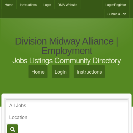
Home
Instructions
Login
DMA Website
Login/Register
Submit a Job
Division Midway Alliance |
Employment
Jobs Listings Community Directory
Home
Login
Instructions