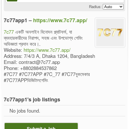
Radius:
7c77app1 –
https://www.7c77.app/
7c77
একটি অনলাইন বিনোদন প্ল্যাটফর্ম, যা
ব্যবহারকারীদের নিরাপদ, সহজ এবং উপভোগ্য গেমিং
অভিজ্ঞতা প্রদান করে।.
Website:
https://www.7c77.app/
Address: 7/4/3 A, Dhaka 1204, Bangladesh
Email: contract@7c77.app
Phone: +8802884537862
#7C77 #7C77APP #7C_77 #7C77বুকমেকার
#7C77APPডিজিটালগেমিং
7c77app1's job listings
No jobs found.
Submit a Job