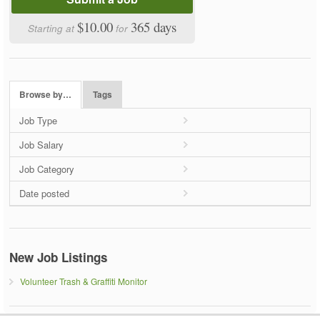
$10.00
365 days
Starting at
for
Browse by…
Tags
Job Type
Job Salary
Job Category
Date posted
New Job Listings
Volunteer Trash & Graffiti Monitor