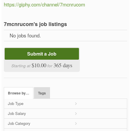
https://giphy.com/channel/7mcnrucom
7mcnrucom's job listings
No jobs found.
Submit a Job
$10.00
365 days
Starting at
for
Browse by…
Tags
Job Type
Job Salary
Job Category