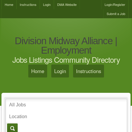
Home
Instructions
Login
DMA Website
Login/Register
Submit a Job
Division Midway Alliance |
Employment
Jobs Listings Community Directory
Home
Login
Instructions