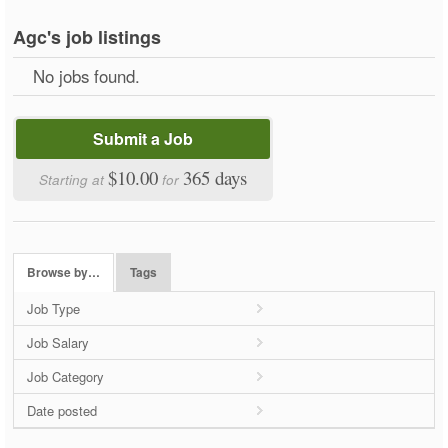
Agc's job listings
No jobs found.
Submit a Job
$10.00
365 days
Starting at
for
Browse by…
Tags
Job Type
Job Salary
Job Category
Date posted