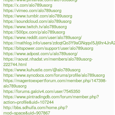
https://x.com/alo789usorg
https://vimeo.com/alo789usorg
https://www.tumblr.com/alo789usorg
https://soundcloud.com/alo789usorg
https://www.twitch.tv/alo789usorg
https://500px.com/p/alo789usorg
https://www.reddit.com/user/alo789usorg/
https://mathlog.info/users/zdcqtQo3Y9aGNqqxI5Jj6hr4JnA
https://bitspower.com/support/user/alo789usorg
https://www.adpost.com/u/alo789usorg/
https://raovat.nhadat.vn/members/alo789usorg-
222744.html
https://www.kuhustle.com/@alo789usorg
https://www.syncdocs.com/forums/profile/alo789usorg
https://magentoexpertforum.com/member.php/147398-
alo789usorg
https://forums.galciv4.com/user/7545350
https://www.pintradingdb.com/forum/member.php?
action=profile&uid=107244
http://bbs.sdhuifa.com/home.php?
mod=space&uid=907867