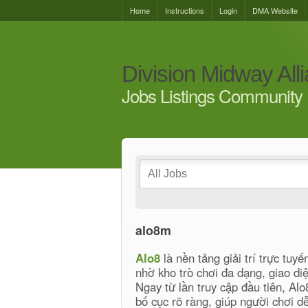
Home
Instructions
Login
DMA Website
Division Midway All
Jobs Listings Community 
alo8m
Alo8
là nền tảng giải trí trực tu
nhờ kho trò chơi đa dạng, giao di
Ngay từ lần truy cập đầu tiên, Alo
bố cục rõ ràng, giúp người chơi d