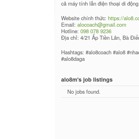
cả máy tính lẫn điện thoại di động
Website chính thức:
https://alo8.c
Email:
alocoach@gmail.com
Hotline:
098 078 9236
Địa chỉ: 4/21 Ấp Tiền Lân, Bà Đi
Hashtags: #alo8coach #alo8 #nhac
#alo8daga
alo8m's job listings
No jobs found.