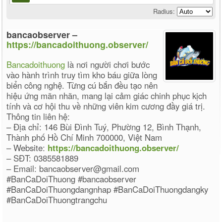
Radius:
bancaobserver –
https://bancadoithuong.observer/
Bancadoithuong
là nơi người chơi bước
vào hành trình truy tìm kho báu giữa lòng
biển công nghệ. Từng cú bắn đều tạo nên
hiệu ứng mãn nhãn, mang lại cảm giác chinh phục kịch
tính và cơ hội thu về những viên kim cương đầy giá trị.
Thông tin liên hệ:
– Địa chỉ: 146 Bùi Đình Tuý, Phường 12, Bình Thạnh,
Thành phố Hồ Chí Minh 700000, Việt Nam
– Website:
https://bancadoithuong.observer/
– SĐT: 0385581889
– Email: bancaobserver@gmail.com
#BanCaDoiThuong #bancaobserver
#BanCaDoiThuongdangnhap #BanCaDoiThuongdangky
#BanCaDoiThuongtrangchu