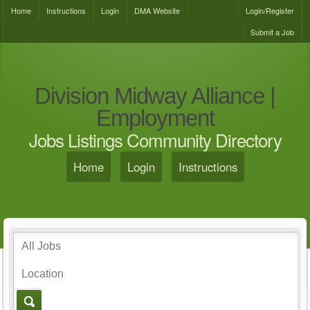
Home
Instructions
Login
DMA Website
Login/Register
Submit a Job
Division Midway Alliance |
Employment
Jobs Listings Community Directory
Home
Login
Instructions