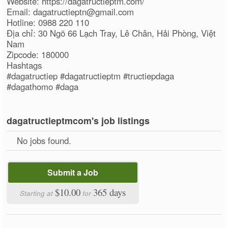
Website: https://dagatructieptm.com/
Email: dagatructieptn@gmail.com
Hotline: 0988 220 110
Địa chỉ: 30 Ngõ 66 Lạch Tray, Lê Chân, Hải Phòng, Việt
Nam
Zipcode: 180000
Hashtags
#dagatructiep #dagatructieptm #tructiepdaga
#dagathomo #daga
dagatructieptmcom's job listings
No jobs found.
Submit a Job
$10.00
365 days
Starting at
for