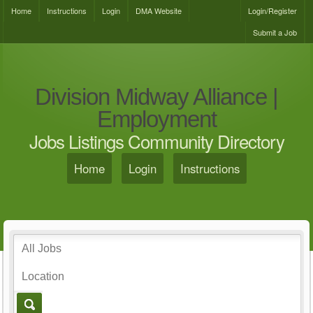
Home
Instructions
Login
DMA Website
Login/Register
Submit a Job
Division Midway Alliance |
Employment
Jobs Listings Community Directory
Home
Login
Instructions