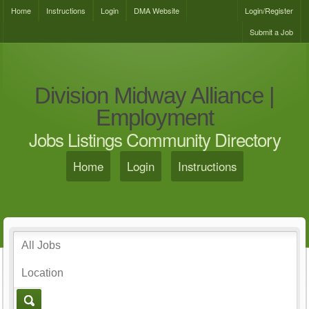
Home
Instructions
Login
DMA Website
Login/Register
Submit a Job
Division Midway Alliance |
Employment
Jobs Listings Community Directory
Home
Login
Instructions