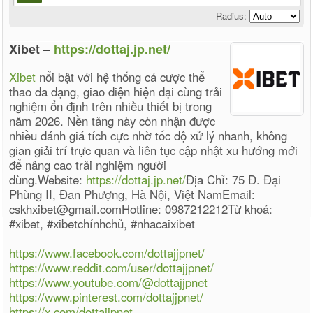
Radius:
Xibet –
https://dottaj.jp.net/
Xibet
nổi bật với hệ thống cá cược thể
thao đa dạng, giao diện hiện đại cùng trải
nghiệm ổn định trên nhiều thiết bị trong
năm 2026. Nền tảng này còn nhận được
nhiều đánh giá tích cực nhờ tốc độ xử lý nhanh, không
gian giải trí trực quan và liên tục cập nhật xu hướng mới
để nâng cao trải nghiệm người
dùng.Website:
https://dottaj.jp.net/
Địa Chỉ: 75 Đ. Đại
Phùng II, Đan Phượng, Hà Nội, Việt NamEmail:
cskhxibet@gmail.comHotline: 0987212212Từ khoá:
#xibet, #xibetchínhchủ, #nhacaixibet
https://www.facebook.com/dottajjpnet/
https://www.reddit.com/user/dottajjpnet/
https://www.youtube.com/@dottajjpnet
https://www.pinterest.com/dottajjpnet/
https://x.com/dottajjpnet