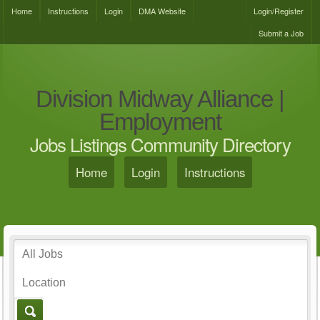
Home
Instructions
Login
DMA Website
Login/Register
Submit a Job
Division Midway Alliance |
Employment
Jobs Listings Community Directory
Home
Login
Instructions