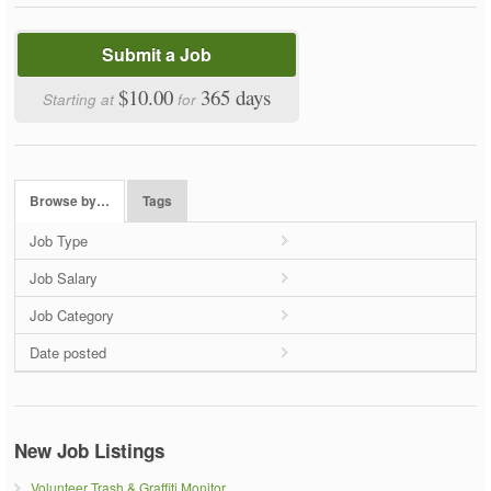
Submit a Job
$10.00
365 days
Starting at
for
Browse by…
Tags
Job Type
Job Salary
Job Category
Date posted
New Job Listings
Volunteer Trash & Graffiti Monitor