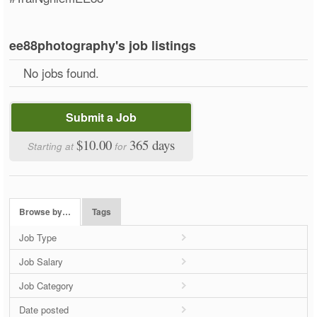
ee88photography's job listings
No jobs found.
Submit a Job
$10.00
365 days
Starting at
for
Browse by…
Tags
Job Type
Job Salary
Job Category
Date posted