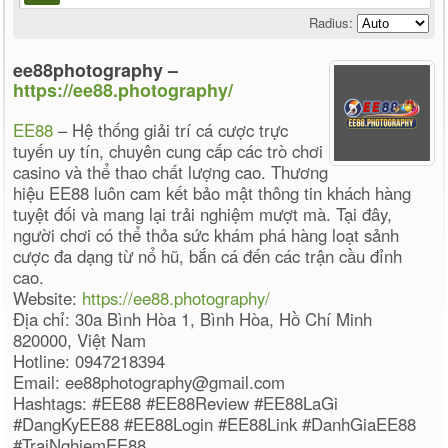
Radius:
ee88photography –
https://ee88.photography/
EE88
– Hệ thống giải trí cá cược trực
tuyến uy tín, chuyên cung cấp các trò chơi
casino và thể thao chất lượng cao. Thương
hiệu EE88 luôn cam kết bảo mật thông tin khách hàng
tuyệt đối và mang lại trải nghiệm mượt mà. Tại đây,
người chơi có thể thỏa sức khám phá hàng loạt sảnh
cược đa dạng từ nổ hũ, bắn cá đến các trận cầu đỉnh
cao.
Website:
https://ee88.photography/
Địa chỉ: 30a Bình Hòa 1, Bình Hòa, Hồ Chí Minh
820000, Việt Nam
Hotline: 0947218394
Email: ee88photography@gmail.com
Hashtags: #EE88 #EE88Review #EE88LaGi
#DangKyEE88 #EE88Login #EE88Link #DanhGiaEE88
#TraiNghiemEE88