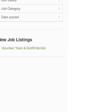
Job Category
Date posted
ew Job Listings
Volunteer Trash & Graffiti Monitor