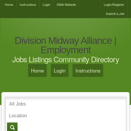
Home
Instructions
Login
DMA Website
Login/Register
Submit a Job
Division Midway Alliance |
Employment
Jobs Listings Community Directory
Home
Login
Instructions