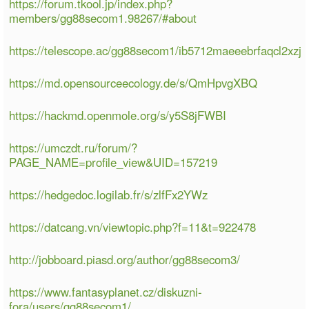
https://forum.tkool.jp/index.php?
members/gg88secom1.98267/#about
https://telescope.ac/gg88secom1/ib5712maeeebrfaqcl2xzj
https://md.opensourceecology.de/s/QmHpvgXBQ
https://hackmd.openmole.org/s/y5S8jFWBI
https://umczdt.ru/forum/?
PAGE_NAME=profile_view&UID=157219
https://hedgedoc.logilab.fr/s/zlfFx2YWz
https://datcang.vn/viewtopic.php?f=11&t=922478
http://jobboard.piasd.org/author/gg88secom3/
https://www.fantasyplanet.cz/diskuzni-
fora/users/gg88secom1/