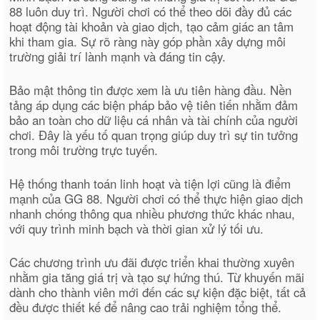
88 luôn duy trì. Người chơi có thể theo dõi đầy đủ các
hoạt động tài khoản và giao dịch, tạo cảm giác an tâm
khi tham gia. Sự rõ ràng này góp phần xây dựng môi
trường giải trí lành mạnh và đáng tin cậy.
Bảo mật thông tin được xem là ưu tiên hàng đầu. Nền
tảng áp dụng các biện pháp bảo vệ tiên tiến nhằm đảm
bảo an toàn cho dữ liệu cá nhân và tài chính của người
chơi. Đây là yếu tố quan trọng giúp duy trì sự tin tưởng
trong môi trường trực tuyến.
Hệ thống thanh toán linh hoạt và tiện lợi cũng là điểm
mạnh của GG 88. Người chơi có thể thực hiện giao dịch
nhanh chóng thông qua nhiều phương thức khác nhau,
với quy trình minh bạch và thời gian xử lý tối ưu.
Các chương trình ưu đãi được triển khai thường xuyên
nhằm gia tăng giá trị và tạo sự hứng thú. Từ khuyến mãi
dành cho thành viên mới đến các sự kiện đặc biệt, tất cả
đều được thiết kế để nâng cao trải nghiệm tổng thể.