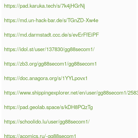
https://pad.karuka.tech/s/7k4jHGrNj
https://md.un-hack-bar.de/s/TGnZD-Xw4e
https://md.darmstadt.ccc.de/s/evErFfEiPF
https://idol.st/user/137830/gg88secom1/
https://zb3.org/gg88secom1/gg88secom1
https://doc.anagora.org/s/1YYLpovx1
https://www.shippingexplorer.net/en/user/gg88secom1/258
https://pad.geolab.space/s/kDH8PQzTg
https://schoolido.lu/user/gg88secom1/
https://acomics.ru/-gg88secom1