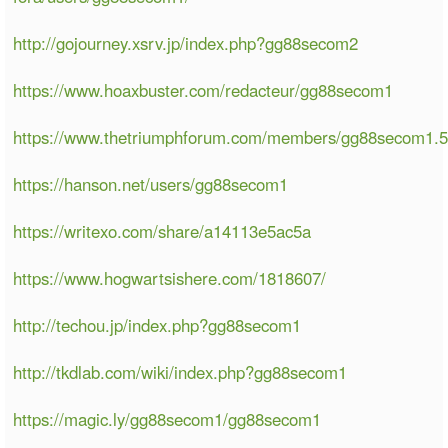
http://gojourney.xsrv.jp/index.php?gg88secom2
https://www.hoaxbuster.com/redacteur/gg88secom1
https://www.thetriumphforum.com/members/gg88secom1.5
https://hanson.net/users/gg88secom1
https://writexo.com/share/a14113e5ac5a
https://www.hogwartsishere.com/1818607/
http://techou.jp/index.php?gg88secom1
http://tkdlab.com/wiki/index.php?gg88secom1
https://magic.ly/gg88secom1/gg88secom1