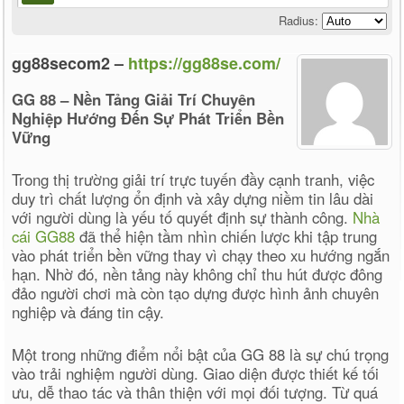
Radius:
gg88secom2 –
https://gg88se.com/
GG 88 – Nền Tảng Giải Trí Chuyên
Nghiệp Hướng Đến Sự Phát Triển Bền
Vững
Trong thị trường giải trí trực tuyến đầy cạnh tranh, việc
duy trì chất lượng ổn định và xây dựng niềm tin lâu dài
với người dùng là yếu tố quyết định sự thành công.
Nhà
cái GG88
đã thể hiện tầm nhìn chiến lược khi tập trung
vào phát triển bền vững thay vì chạy theo xu hướng ngắn
hạn. Nhờ đó, nền tảng này không chỉ thu hút được đông
đảo người chơi mà còn tạo dựng được hình ảnh chuyên
nghiệp và đáng tin cậy.
Một trong những điểm nổi bật của GG 88 là sự chú trọng
vào trải nghiệm người dùng. Giao diện được thiết kế tối
ưu, dễ thao tác và thân thiện với mọi đối tượng. Từ quá