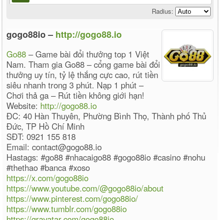
Radius:
gogo88io –
http://gogo88.io
Go88
– Game bài đổi thưởng top 1 Việt
Nam. Tham gia Go88 – cổng game bài đổi
thưởng uy tín, tỷ lệ thắng cực cao, rút tiền
siêu nhanh trong 3 phút. Nạp 1 phút –
Chơi thả ga – Rút tiền không giới hạn!
Website:
http://gogo88.io
ĐC: 40 Hàn Thuyên, Phường Bình Thọ, Thành phố Thủ
Đức, TP Hồ Chí Minh
SĐT: 0921 155 818
Email: contact@gogo88.io
Hastags: #go88 #nhacaigo88 #gogo88io #casino #nohu
#thethao #banca #xoso
https://x.com/gogo88io
https://www.youtube.com/@gogo88io/about
https://www.pinterest.com/gogo88io/
https://www.tumblr.com/gogo88io
https://gravatar.com/gogo88io