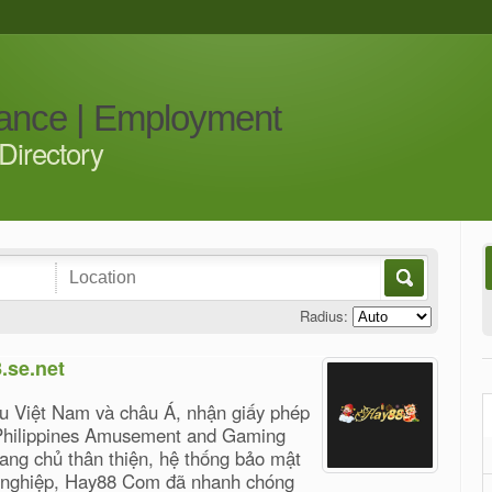
iance | Employment
Directory
Radius:
8.se.net
u Việt Nam và châu Á, nhận giấy phép
Philippines Amusement and Gaming
trang chủ thân thiện, hệ thống bảo mật
ên nghiệp, Hay88 Com đã nhanh chóng