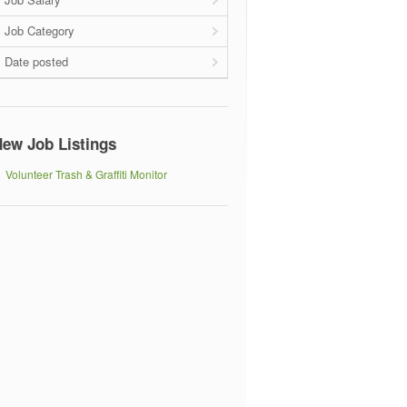
Job Category
Date posted
ew Job Listings
Volunteer Trash & Graffiti Monitor