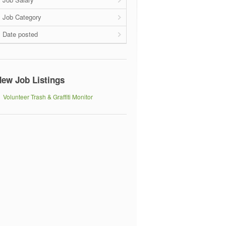
Job Category
Date posted
ew Job Listings
Volunteer Trash & Graffiti Monitor