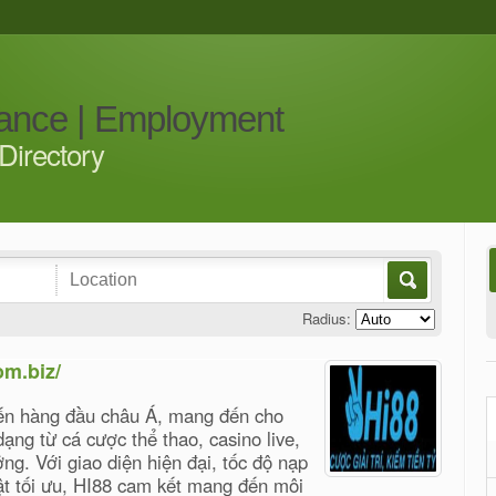
iance | Employment
Directory
Radius:
om.biz/
yến hàng đầu châu Á, mang đến cho
dạng từ cá cược thể thao, casino live,
ng. Với giao diện hiện đại, tốc độ nạp
t tối ưu, HI88 cam kết mang đến môi