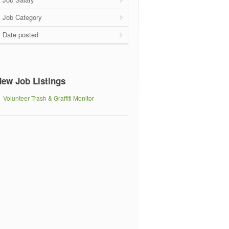
Job Category
Date posted
ew Job Listings
Volunteer Trash & Graffiti Monitor