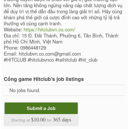
lớn. Nền tảng không ngừng nâng cấp chất lượng dịch vụ
để duy trì vị thế dẫn đầu trong làng giải trí số. Hãy cùng
khám phá thế giới cá cược đỉnh cao với những tỷ lệ trả
thưởng vô cùng cạnh tranh.
Website:
https://hitclubvn.co.com/
Địa chỉ: 15 Đ. Đất Thánh, Phường 6, Tân Bình, Thành
phố Hồ Chí Minh, Việt Nam
Phone: 0986448129
Email: hitclubvn.co.com@gmail.com
#HITCLUB #hitclubvnco #taihitclub #hit_club
Cổng game Hitclub's job listings
No jobs found.
Submit a Job
$10.00
365 days
Starting at
for