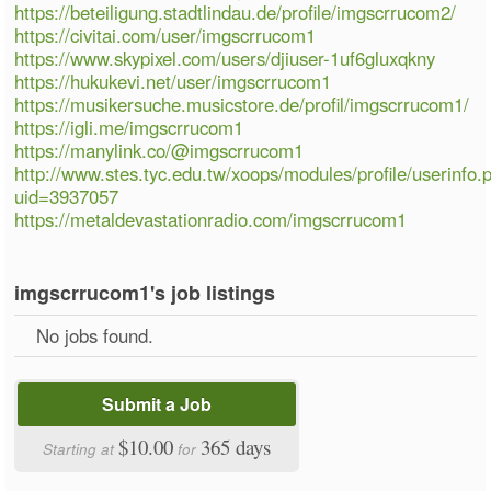
https://beteiligung.stadtlindau.de/profile/imgscrrucom2/
https://civitai.com/user/imgscrrucom1
https://www.skypixel.com/users/djiuser-1uf6gluxqkny
https://hukukevi.net/user/imgscrrucom1
https://musikersuche.musicstore.de/profil/imgscrrucom1/
https://igli.me/imgscrrucom1
https://manylink.co/@imgscrrucom1
http://www.stes.tyc.edu.tw/xoops/modules/profile/userinfo.
uid=3937057
https://metaldevastationradio.com/imgscrrucom1
imgscrrucom1's job listings
No jobs found.
Submit a Job
$10.00
365 days
Starting at
for