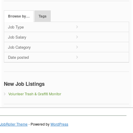
Browse by…
Tags
Job Type
Job Salary
Job Category
Date posted
New Job Listings
Volunteer Trash & Graffiti Monitor
JobRoller Theme
- Powered by
WordPress