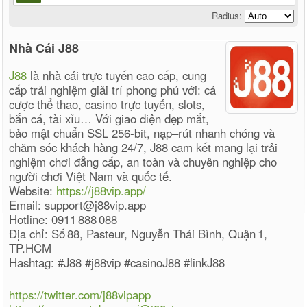
Radius:
Nhà Cái J88
J88
là nhà cái trực tuyến cao cấp, cung
cấp trải nghiệm giải trí phong phú với: cá
cược thể thao, casino trực tuyến, slots,
bắn cá, tài xỉu… Với giao diện đẹp mắt,
bảo mật chuẩn SSL 256‑bit, nạp–rút nhanh chóng và
chăm sóc khách hàng 24/7, J88 cam kết mang lại trải
nghiệm chơi đẳng cấp, an toàn và chuyên nghiệp cho
người chơi Việt Nam và quốc tế.
Website:
https://j88vip.app/
Email: support@j88vip.app
Hotline: 0911 888 088
Địa chỉ: Số 88, Pasteur, Nguyễn Thái Bình, Quận 1,
TP.HCM
Hashtag: #J88 #j88vip #casinoJ88 #linkJ88
https://twitter.com/j88vipapp