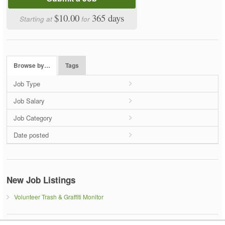
$10.00
365 days
Starting at
for
Browse by…
Tags
Job Type
Job Salary
Job Category
Date posted
New Job Listings
Volunteer Trash & Graffiti Monitor