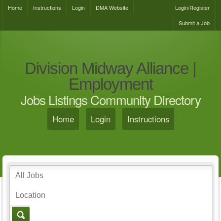
Home
Instructions
Login
DMA Website
Login/Register
Submit a Job
Division Midway Alliance |
Employment
Jobs Listings Community Directory
Home
Login
Instructions