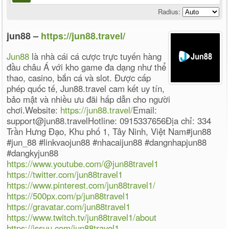
Radius:
jun88 –
https://jun88.travel/
Jun88
là nhà cái cá cược trực tuyến hàng
đầu châu Á với kho game đa dạng như thể
thao, casino, bắn cá và slot. Được cấp
phép quốc tế, Jun88.travel cam kết uy tín,
bảo mật và nhiều ưu đãi hấp dẫn cho người
chơi.Website:
https://jun88.travel/
Email:
support@jun88.travelHotline: 0915337656Địa chỉ: 334
Trần Hưng Đạo, Khu phố 1, Tây Ninh, Việt Nam#jun88
#jun_88 #linkvaojun88 #nhacaijun88 #dangnhapjun88
#dangkyjun88
https://www.youtube.com/@jun88travel1
https://twitter.com/jun88travel1
https://www.pinterest.com/jun88travel1/
https://500px.com/p/jun88travel1
https://gravatar.com/jun88travel1
https://www.twitch.tv/jun88travel1/about
https://issuu.com/jun88travel1