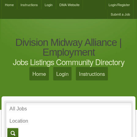
Home
Instructions
Login
DMA Website
Login/Register
Submit a Job
Division Midway Alliance |
Employment
Jobs Listings Community Directory
Home
Login
Instructions