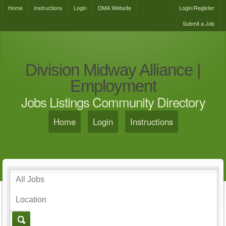
Home
Instructions
Login
DMA Website
Login/Register
Submit a Job
Division Midway Alliance |
Employment
Jobs Listings Community Directory
Home
Login
Instructions