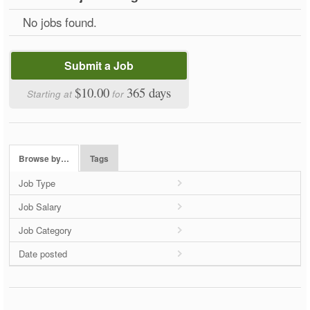
No jobs found.
Submit a Job
$10.00
365 days
Starting at
for
Browse by…
Tags
Job Type
Job Salary
Job Category
Date posted