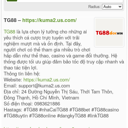
Radius:
TG88 –
https://kuma2.us.com/
TG88
là lựa chọn lý tưởng cho những ai
yêu thích cá cược trực tuyến với trải
nghiệm mượt mà và ổn định. Tại đây,
người chơi có thể tham gia nhiều trò chơi
hấp dẫn như thể thao, casino và game đổi thưởng. Hệ
thống được tối ưu giúp đảm bảo tốc độ truy cập nhanh và
thao tác tiện lợi.
Thông tin liên hệ:
Website:
https://kuma2.us.com/
Email: support@kuma2.us.com
Địa chỉ: 24 Đường Nguyễn Thị Sáu, Thới Tam Thôn,
Đông Thạnh, Hồ Chí Minh, Vietnam
Số điện thoại: 0983621886
Hastags: #TG88 #nhaCaiTG88 #TG88bet #TG88casino
#TG88uytin #TG88online #dangkyTG88 #linkTG88