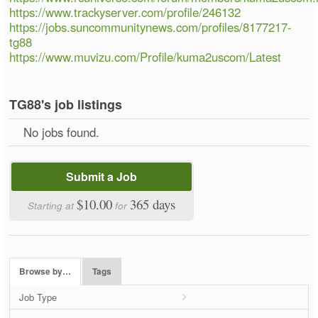
https://www.trackyserver.com/profile/246132
https://jobs.suncommunitynews.com/profiles/8177217-
tg88
https://www.muvizu.com/Profile/kuma2uscom/Latest
TG88's job listings
No jobs found.
Submit a Job
$10.00
365 days
Starting at
for
Browse by…
Tags
Job Type