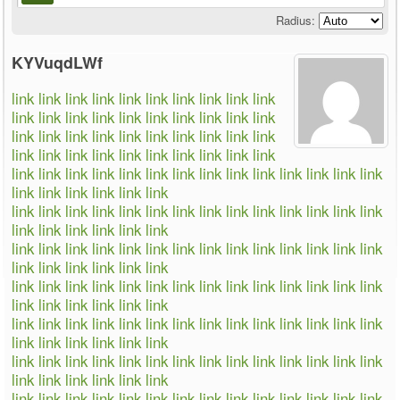
Radius:
KYVuqdLWf
link
link
link
link
link
link
link
link
link
link
link
link
link
link
link
link
link
link
link
link
link
link
link
link
link
link
link
link
link
link
link
link
link
link
link
link
link
link
link
link
link
link
link
link
link
link
link
link
link
link
link
link
link
link
link
link
link
link
link
link
link
link
link
link
link
link
link
link
link
link
link
link
link
link
link
link
link
link
link
link
link
link
link
link
link
link
link
link
link
link
link
link
link
link
link
link
link
link
link
link
link
link
link
link
link
link
link
link
link
link
link
link
link
link
link
link
link
link
link
link
link
link
link
link
link
link
link
link
link
link
link
link
link
link
link
link
link
link
link
link
link
link
link
link
link
link
link
link
link
link
link
link
link
link
link
link
link
link
link
link
link
link
link
link
link
link
link
link
link
link
link
link
link
link