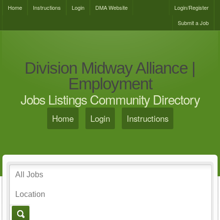
Home
Instructions
Login
DMA Website
Login/Register
Submit a Job
Division Midway Alliance |
Employment
Jobs Listings Community Directory
Home
Login
Instructions