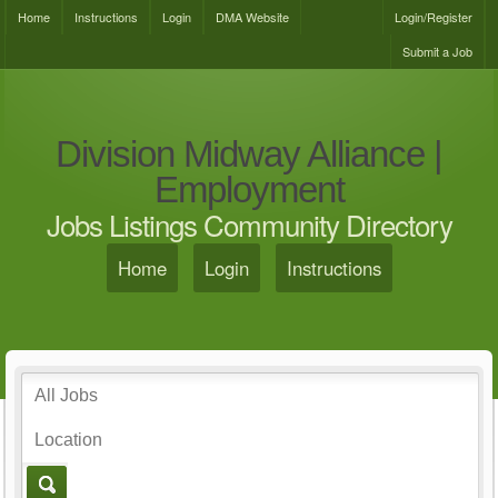
Home
Instructions
Login
DMA Website
Login/Register
Submit a Job
Division Midway Alliance |
Employment
Jobs Listings Community Directory
Home
Login
Instructions