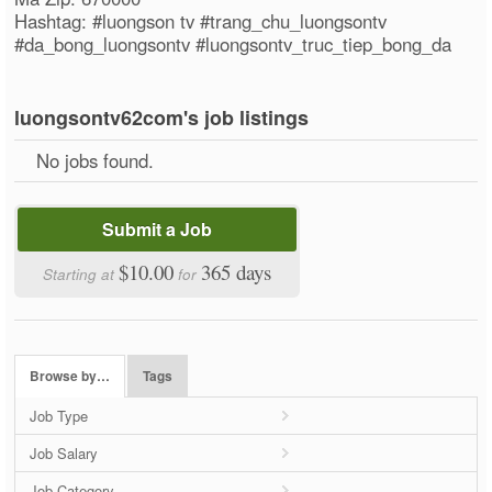
Hashtag: #luongson tv #trang_chu_luongsontv
#da_bong_luongsontv #luongsontv_truc_tiep_bong_da
luongsontv62com's job listings
No jobs found.
Submit a Job
$10.00
365 days
Starting at
for
Browse by…
Tags
Job Type
Job Salary
Job Category