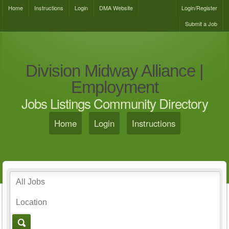
Home
Instructions
Login
DMA Website
Login/Register
Submit a Job
Division Midway Alliance |
Employment
Jobs Listings Community Directory
Home
Login
Instructions