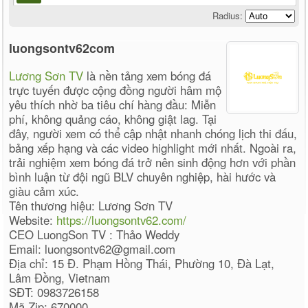
Radius:
luongsontv62com
Lương Sơn TV
là nền tảng xem bóng đá
trực tuyến được cộng đồng người hâm mộ
yêu thích nhờ ba tiêu chí hàng đầu: Miễn
phí, không quảng cáo, không giật lag. Tại
đây, người xem có thể cập nhật nhanh chóng lịch thi đấu,
bảng xếp hạng và các video highlight mới nhất. Ngoài ra,
trải nghiệm xem bóng đá trở nên sinh động hơn với phần
bình luận từ đội ngũ BLV chuyên nghiệp, hài hước và
giàu cảm xúc.
Tên thương hiệu: Lương Sơn TV
Website:
https://luongsontv62.com/
CEO LuongSon TV : Thảo Weddy
Email: luongsontv62@gmail.com
Địa chỉ: 15 Đ. Phạm Hồng Thái, Phường 10, Đà Lạt,
Lâm Đồng, Vietnam
SĐT: 0983726158
Mã Zip: 670000