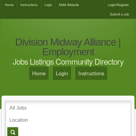
Home
Instructions
Login
DMA Website
Login/Register
Submit a Job
Division Midway Alliance |
Employment
Jobs Listings Community Directory
Home
Login
Instructions