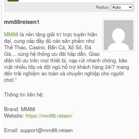
Radius:
mm88reisen1
MM88
là nền tảng giải trí trực tuyến hiện
đại, cung cấp đầy đủ các sản phẩm như
Thể Thao, Casino, Bắn Cá, Xổ Số, Đá
Gà… cùng hệ thống ưu đãi hấp dẫn. Giao
diện tối ưu trên mọi thiết bị, nạp rút nhanh chóng, bảo
mật nhiều lớp và đội ngũ hỗ trợ khách hàng 24/7 mang
đến trải nghiệm an toàn và chuyên nghiệp cho người
chơi.”
Thông tin liên hệ:
Brand: MM88
Website:
https://mm88.reisen/
Email: support@mm88.reisen