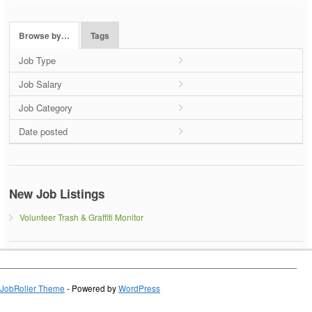
Browse by…
Tags
Job Type
Job Salary
Job Category
Date posted
New Job Listings
Volunteer Trash & Graffiti Monitor
JobRoller Theme
- Powered by
WordPress