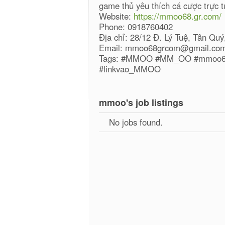
game thủ yêu thích cá cược trực t
Website:
https://mmoo68.gr.com/
Phone: 0918760402
Địa chỉ: 28/12 Đ. Lý Tuệ, Tân Qu
Email: mmoo68grcom@gmail.co
Tags: #MMOO #MM_OO #mmoo6
#linkvao_MMOO
mmoo's job listings
No jobs found.