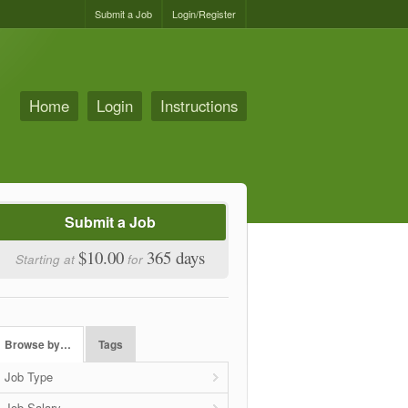
Submit a Job
Login/Register
Home
Login
Instructions
Submit a Job
$10.00
365 days
Starting at
for
Browse by…
Tags
Job Type
Job Salary