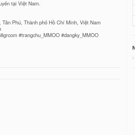
uyến tại Việt Nam.
ý, Tân Phú, Thành phố Hồ Chí Minh, Việt Nam
m
8grcom #trangchu_MMOO #dangky_MMOO
N