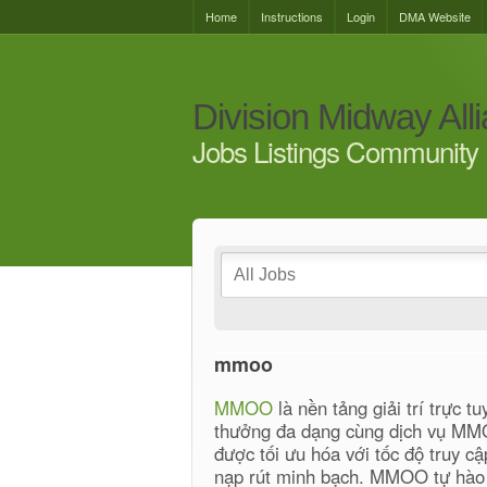
Home
Instructions
Login
DMA Website
Division Midway All
Jobs Listings Community 
mmoo
MMOO
là nền tảng giải trí trực t
thưởng đa dạng cùng dịch vụ MMO
được tối ưu hóa với tốc độ truy cậ
nạp rút minh bạch. MMOO tự hào l