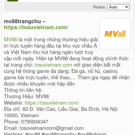
Radius:
mv88trangchu –
https://tosuvietnam.com/
MV88
là một trong những thương hiệu giải
trí trực tuyến hàng đầu tại khu vực châu Á
và Việt Nam thu hút hàng ngàn lượt truy
cập mỗi ngày. Hiện tại MV88 đang hoạt động chính thức
tại trang chủ:
tosuvietnam.com
với giao diện bắt mắt
cùng hệ thống game đa dạng: Đá gà, nổ hũ, casino,
game bài trực tuyến, thể thao,… Tham gia ngay để nhận
được nhiều khuyến mãi hấp dẫn
Thông tin liên hệ:
Thương Hiệu: MV88
Website:
https://tosuvietnam.com/
Địa chỉ: 60 Đ. Văn Cao, Liễu Giai, Ba Đình, Hà Nội
10000, Vietnam
Phone: 0795934347
Email: tosuvietnamcom@gmail.com
Hashtag: #mv88 #mv88trangchu #mv88nhacai