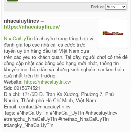
Radius:
nhacaiuytincv –
https://nhacaiuytin.cv/
NhaCaiUyTin
là chuyên trang tổng hợp và
đánh giá top các nhà cái cá cược trực
tuyến uy tín hàng đầu tại Việt Nam dựa
trên các yếu tố khách quan. Tại đây, người chơi có thể dễ
dàng cập nhật các bảng xếp hạng mới nhất, thông tin
khuyến mãi hấp dẫn và những kinh nghiệm soi kèo hiệu
quả nhất trên thị trường.
Website:
https://nhacaiuytin.cv/
Sđt: 0915674521
Địa chỉ: 171/5D Đ. Trần Kế Xương, Phường 7, Phú
Nhuận, Thành phố Hồ Chí Minh, Việt Nam
Email: contact@nhacaiuytin.cv
Tags: #NhaCaiUyTin #NhaCai_UyTin #nhacaiuytincv
#trangchu_NhaCaiUyTin #thethao_NhaCaiUyTin
#dangky_NhaCaiUyTin