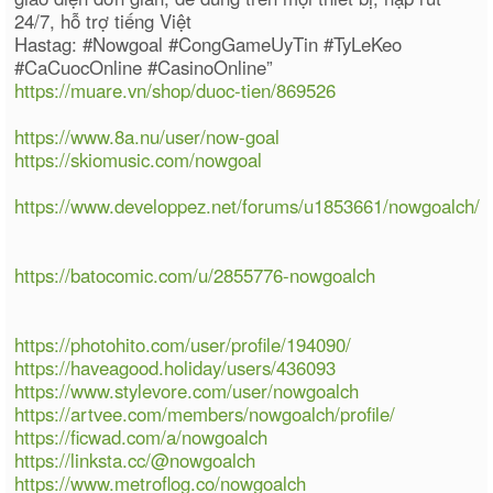
24/7, hỗ trợ tiếng Việt
Hastag: #Nowgoal #CongGameUyTin #TyLeKeo
#CaCuocOnline #CasinoOnline”
https://muare.vn/shop/duoc-tien/869526
https://www.8a.nu/user/now-goal
https://skiomusic.com/nowgoal
https://www.developpez.net/forums/u1853661/nowgoalch/
https://batocomic.com/u/2855776-nowgoalch
https://photohito.com/user/profile/194090/
https://haveagood.holiday/users/436093
https://www.stylevore.com/user/nowgoalch
https://artvee.com/members/nowgoalch/profile/
https://ficwad.com/a/nowgoalch
https://linksta.cc/@nowgoalch
https://www.metroflog.co/nowgoalch