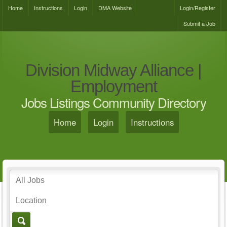
Home
Instructions
Login
DMA Website
Login/Register
Submit a Job
Division Midway Alliance |
Employment
Jobs Listings Community Directory
Home
Login
Instructions