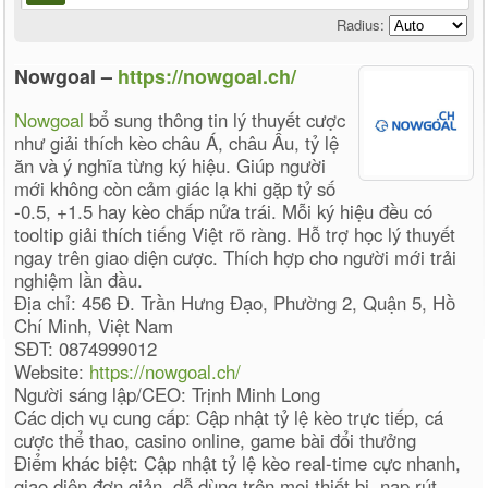
Radius:
Nowgoal –
https://nowgoal.ch/
Nowgoal
bổ sung thông tin lý thuyết cược
như giải thích kèo châu Á, châu Âu, tỷ lệ
ăn và ý nghĩa từng ký hiệu. Giúp người
mới không còn cảm giác lạ khi gặp tỷ số
-0.5, +1.5 hay kèo chấp nửa trái. Mỗi ký hiệu đều có
tooltip giải thích tiếng Việt rõ ràng. Hỗ trợ học lý thuyết
ngay trên giao diện cược. Thích hợp cho người mới trải
nghiệm lần đầu.
Địa chỉ: 456 Đ. Trần Hưng Đạo, Phường 2, Quận 5, Hồ
Chí Minh, Việt Nam
SĐT: 0874999012
Website:
https://nowgoal.ch/
Người sáng lập/CEO: Trịnh Minh Long
Các dịch vụ cung cấp: Cập nhật tỷ lệ kèo trực tiếp, cá
cược thể thao, casino online, game bài đổi thưởng
Điểm khác biệt: Cập nhật tỷ lệ kèo real-time cực nhanh,
giao diện đơn giản, dễ dùng trên mọi thiết bị, nạp rút