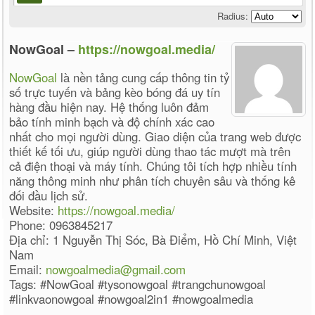
Radius:
NowGoal –
https://nowgoal.media/
NowGoal
là nền tảng cung cấp thông tin tỷ
số trực tuyến và bảng kèo bóng đá uy tín
hàng đầu hiện nay. Hệ thống luôn đảm
bảo tính minh bạch và độ chính xác cao
nhất cho mọi người dùng. Giao diện của trang web được
thiết kế tối ưu, giúp người dùng thao tác mượt mà trên
cả điện thoại và máy tính. Chúng tôi tích hợp nhiều tính
năng thông minh như phân tích chuyên sâu và thống kê
đối đầu lịch sử.
Website:
https://nowgoal.media/
Phone: 0963845217
Địa chỉ: 1 Nguyễn Thị Sóc, Bà Điểm, Hồ Chí Minh, Việt
Nam
Email:
nowgoalmedia@gmail.com
Tags: #NowGoal #tysonowgoal #trangchunowgoal
#linkvaonowgoal #nowgoal2in1 #nowgoalmedia